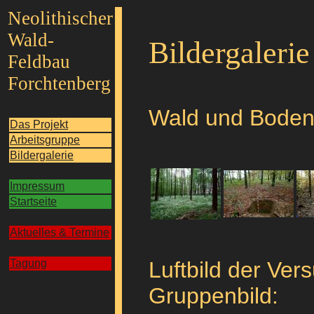
Neolithischer
Wald-
Bildergalerie
Feldbau
Forchtenberg
Wald und Bodenp
Das Projekt
Arbeitsgruppe
Bildergalerie
Impressum
Startseite
Aktuelles & Termine
Tagung
Luftbild der Ver
Gruppenbild: